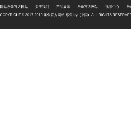
网站乐鱼官方网站
-
关于我们
-
产品展示
-
乐鱼官方网站
-
视频中心
-
乐
COPYRIGHT © 2017-2019 乐鱼官方网站-乐鱼leyu(中国) . ALL RIGHTS RESERV