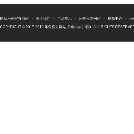
网站乐鱼官方网站
-
关于我们
-
产品展示
-
乐鱼官方网站
-
视频中心
-
乐
COPYRIGHT © 2017-2019 乐鱼官方网站-乐鱼leyu(中国) . ALL RIGHTS RESERV