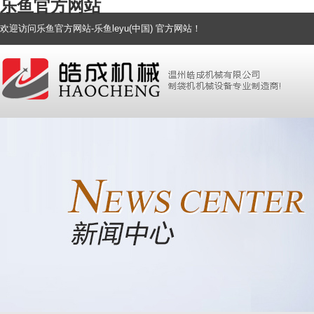
乐鱼官方网站
欢迎访问乐鱼官方网站-乐鱼leyu(中国) 官方网站！