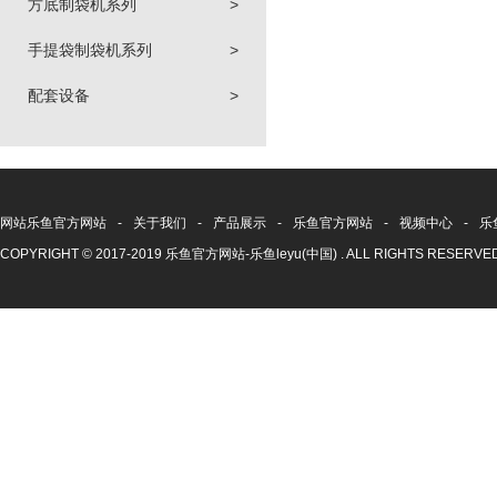
方底制袋机系列
>
手提袋制袋机系列
>
配套设备
>
网站乐鱼官方网站
-
关于我们
-
产品展示
-
乐鱼官方网站
-
视频中心
-
乐
COPYRIGHT © 2017-2019 乐鱼官方网站-乐鱼leyu(中国) . ALL RIGHTS RESERV