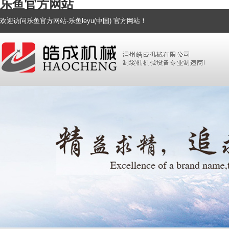
乐鱼官方网站
欢迎访问乐鱼官方网站-乐鱼leyu(中国) 官方网站！