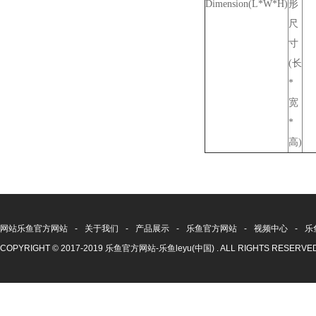
Dimension(L*W*H)
形
尺
寸
(
长
*
宽
*
高
)
网站乐鱼官方网站
-
关于我们
-
产品展示
-
乐鱼官方网站
-
视频中心
-
乐
COPYRIGHT © 2017-2019 乐鱼官方网站-乐鱼leyu(中国) . ALL RIGHTS RESERV