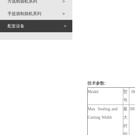
方底制袋机系列
>
手提袋制袋机系列
>
配套设备
>
技术参数:
Model
型
H
号
Max. Sealing and
最
58
Cutting Width
大
封
切