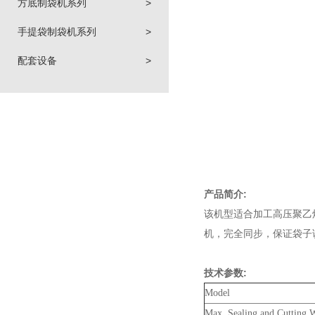
方底制袋机系列
>
手提袋制袋机系列
>
配套设备
>
产品简介:
该机型适合加工高压聚乙
机，完全同步，保证袋子
技术参数:
Model
Max. Sealing and Cutting 